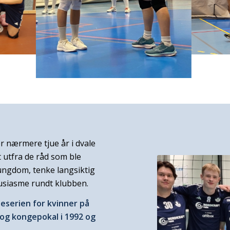
er nærmere tjue år i dvale
t utfra de råd som ble
g ungdom, tenke langsiktig
tusiasme rundt klubben.
teserien for kvinner på
 og kongepokal i 1992 og