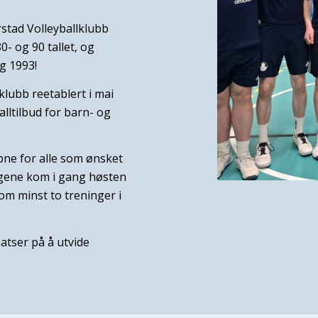
rstad Volleyballklubb
0- og 90 tallet, og
g 1993!
lklubb reetablert i mai
alltilbud for barn- og
pne for alle som ønsket
ingene kom i gang høsten
om minst to treninger i
satser på å utvide