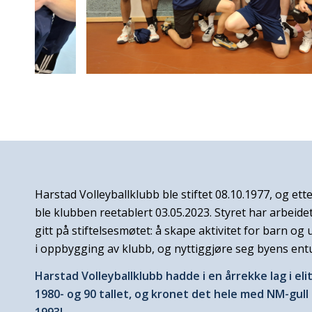
Harstad Volleyballklubb ble stiftet 08.10.1977, og ett
ble klubben reetablert 03.05.2023. Styret har arbeide
gitt på stiftelsesmøtet: å skape aktivitet for barn o
i oppbygging av klubb, og nyttiggjøre seg byens en
Harstad Volleyballklubb hadde i en årrekke lag i eli
1980- og 90 tallet, og kronet det hele med NM-gull